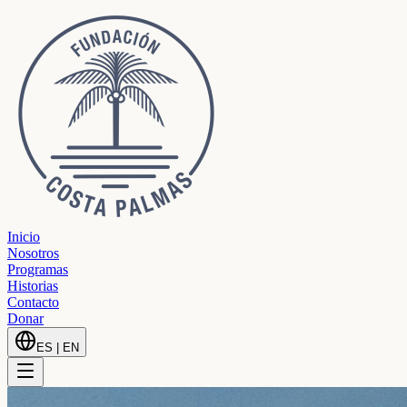
Inicio
Nosotros
Programas
Historias
Contacto
Donar
ES
|
EN